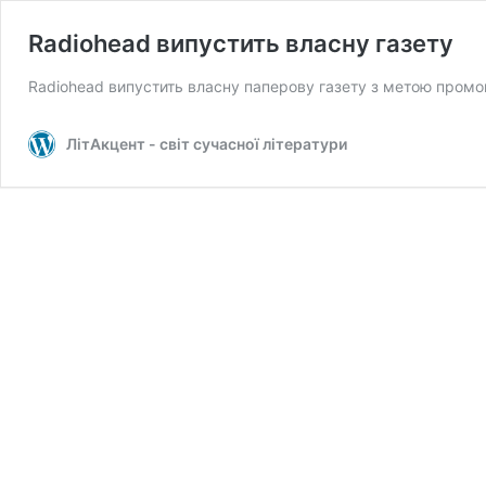
Radiohead випустить власну газету
Radiohead випустить власну паперову газету з метою промоц
ЛітАкцент - світ сучасної літератури