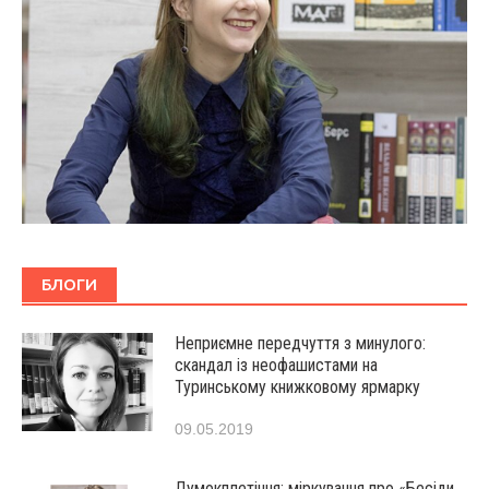
БЛОГИ
Неприємне передчуття з минулого:
скандал із неофашистами на
Туринському книжковому ярмарку
09.05.2019
Думокплетіння: міркування про «Бесіди