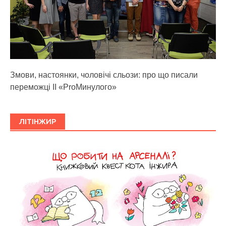
Змови, настоянки, чоловічі сльози: про що писали
переможці ІІ «ProМинулого»
ЛІТІНЖИР