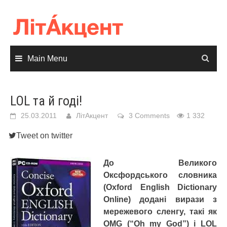
Skip
to
content
Main Menu
LOL та й годі!
25.03.2011
ЛітАкцент
3 Comments
1 332
Tweet on twitter
До Великого
Оксфордського словника
(Oxford English Dictionary
Online) додані вирази з
мережевого сленгу, такі як
OMG (“Oh my God”) і LOL