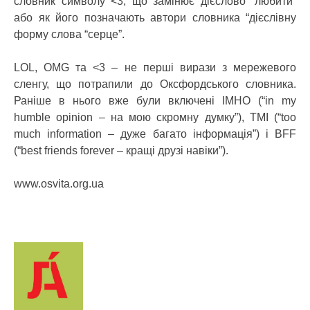
словник символу <3, що замінює дієслово “любити”
або як його позначають автори словника “дієслівну
форму слова “серце”.
LOL, OMG та <3 – не перші вирази з мережевого
сленгу, що потрапили до Оксфордського словника.
Раніше в нього вже були включені IMHO (“in my
humble opinion – на мою скромну думку”), TMI (“too
much information – дуже багато інформація”) і BFF
(“best friends forever – кращі друзі навіки”).
www.osvita.org.ua