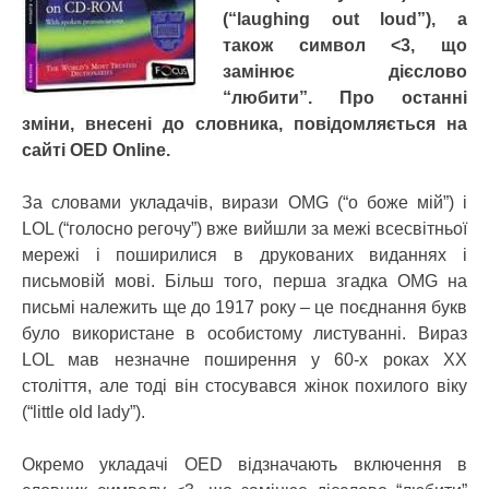
(“laughing out loud”), а
також символ <3, що
замінює дієслово
“любити”. Про останні
зміни, внесені до словника, повідомляється на
сайті OED Online.
За словами укладачів, вирази OMG (“о боже мій”) і
LOL (“голосно регочу”) вже вийшли за межі всесвітньої
мережі і поширилися в друкованих виданнях і
письмовій мові. Більш того, перша згадка OMG на
письмі належить ще до 1917 року – це поєднання букв
було використане в особистому листуванні. Вираз
LOL мав незначне поширення у 60-х роках XX
століття, але тоді він стосувався жінок похилого віку
(“little old lady”).
Окремо укладачі OED відзначають включення в