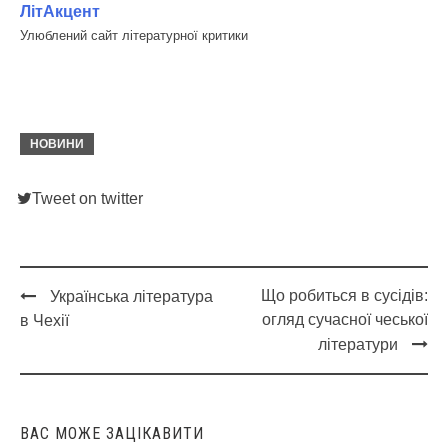
ЛітАкцент
Улюблений сайт літературної критики
НОВИНИ
Tweet on twitter
Що робиться в сусідів:
Українська література
Post
огляд сучасної чеської
в Чехії
navigation
літератури
ВАС МОЖЕ ЗАЦІКАВИТИ