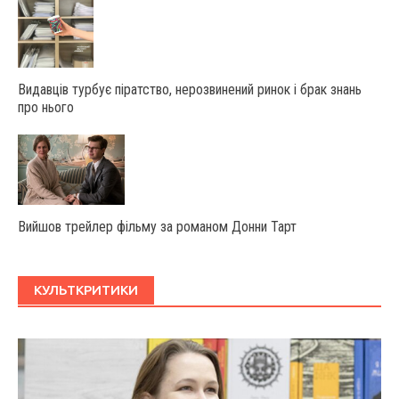
Видавців турбує піратство, нерозвинений ринок і брак знань
про нього
Вийшов трейлер фільму за романом Донни Тарт
КУЛЬТКРИТИКИ