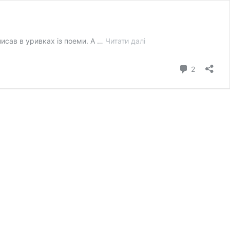
Політ
писав в уривках із поеми. А …
Читати далі
Гоголя
коментарі
2