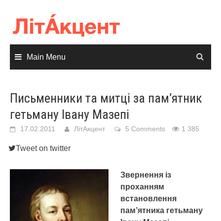
Skip
to
content
Main Menu
Письменники та митці за пам’ятник
гетьману Івану Мазепі
17.02.2011
ЛітАкцент
5 Comments
1 385
Tweet on twitter
Звернення із
проханням
встановлення
пам’ятника гетьману