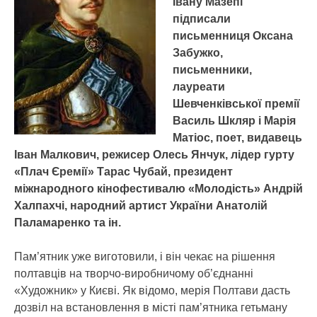
Івану Мазепі
підписали
письменниця Оксана
Забужко,
письменники,
лауреати
Шевченківської премії
Василь Шкляр і Марія
Матіос, поет, видавець
Іван Малкович, режисер Олесь Янчук, лідер гурту
«Плач Єремії» Тарас Чубай, президент
міжнародного кінофестивалю «Молодість» Андрій
Халпахчі, народний артист України Анатолій
Паламаренко та ін.
Пам’ятник уже виготовили, і він чекає на рішення
полтавців на творчо-виробничому об’єднанні
«Художник» у Києві. Як відомо, мерія Полтави дасть
дозвіл на встановлення в місті пам’ятника гетьману