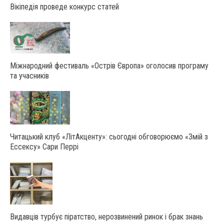
Вікіпедія проведе конкурс статей
Міжнародний фестиваль «Острів Європа» оголосив програму
та учасників
Читацький клуб «ЛітАкценту»: сьогодні обговорюємо «Змій з
Ессексу» Сари Перрі
Видавців турбує піратство, нерозвинений ринок і брак знань