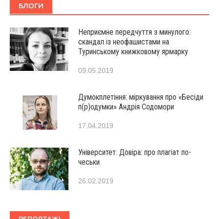
БЛОГИ
Неприємне передчуття з минулого:
скандал із неофашистами на
Туринському книжковому ярмарку
09.05.2019
Думокплетіння: міркування про «Бесіди
п(р)одумки» Андрія Содомори
17.04.2019
Університет. Довіра: про плагіат по-
чеськи
26.02.2019
РЕПОРТАЖІ