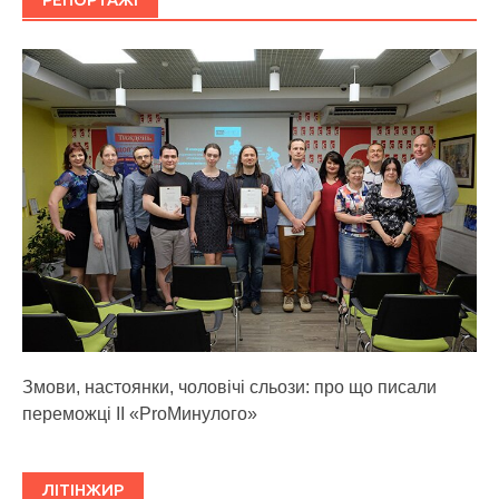
Змови, настоянки, чоловічі сльози: про що писали
переможці ІІ «ProМинулого»
ЛІТІНЖИР