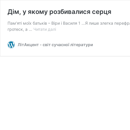
Дім, у якому розбивалися серця
Пам′яті моїх батьків – Віри і Василя 1 …Я лише злегка перефр
Дім,
гротеск, а …
Читати далі
у
якому
ЛітАкцент - світ сучасної літератури
розбивалися
серця