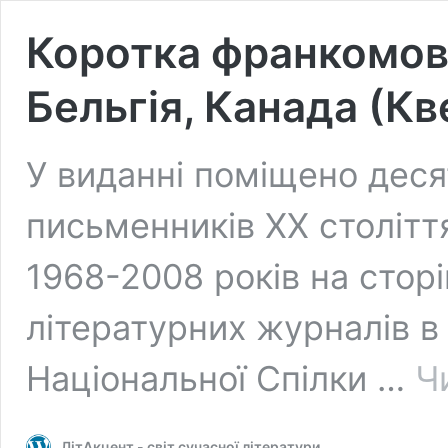
Коротка франкомовн
Бельгія, Канада (Кв
У виданні поміщено деся
письменників ХХ столітт
1968-2008 років на сторі
літературних журналів в 
Національної Спілки …
Ч
ЛітАкцент - світ сучасної літератури