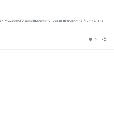
інках модерного дослідження справді дивовижна й унікальна.
коментар
0