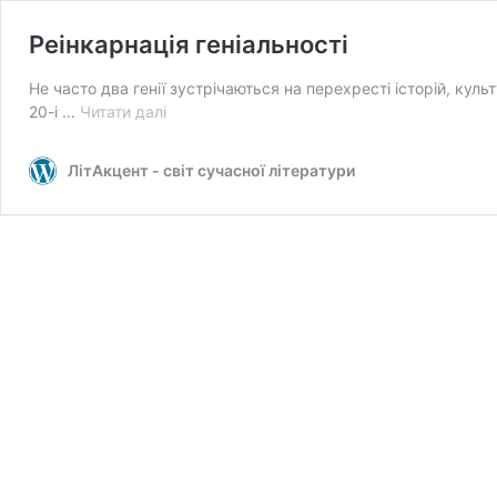
Реінкарнація геніальності
Не часто два генії зустрічаються на перехресті історій, кул
Реінкарнація
20-і …
Читати далі
геніальності
ЛітАкцент - світ сучасної літератури