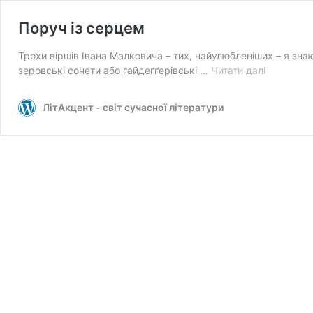
Поруч із серцем
Трохи віршів Івана Малковича – тих, найулюбленіших – я знаю
Поруч
зеровські сонети або гайдеґґерівські …
Читати далі
із
серцем
ЛітАкцент - світ сучасної літератури