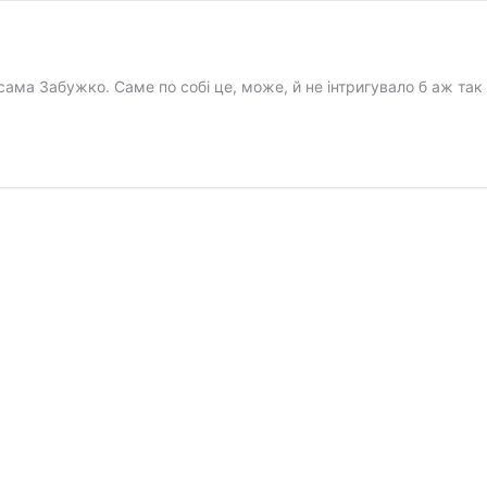
сама Забужко. Саме по собі це, може, й не інтригувало б аж так