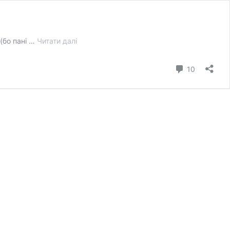
Історія
 (бо пані …
Читати далі
без
брому
коментар
10