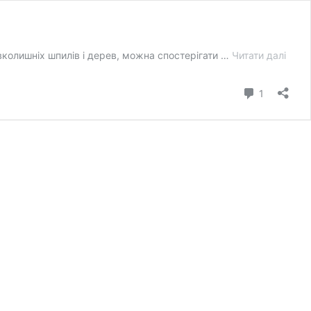
Дмит
авколишніх шпилів і дерев, можна спостерігати …
Читати далі
пара
коментар
1