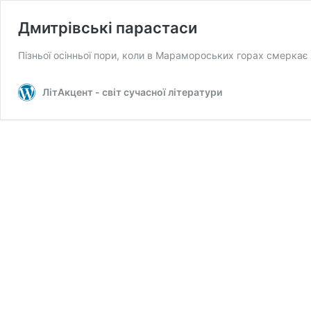
Дмитрівські парастаси
Пізньої осінньої пори, коли в Марамороських горах смеркає 
ЛітАкцент - світ сучасної літератури