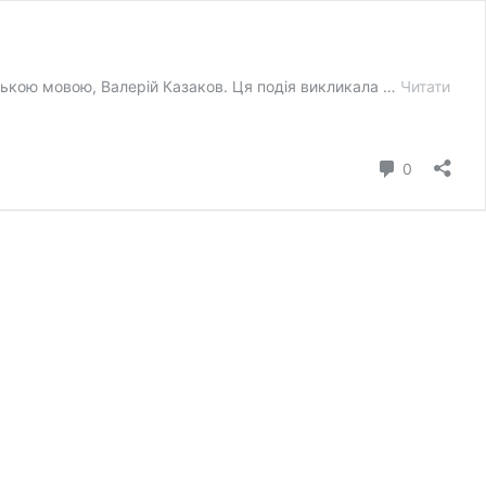
нською мовою, Валерій Казаков. Ця подія викликала …
Читати
коментар
0