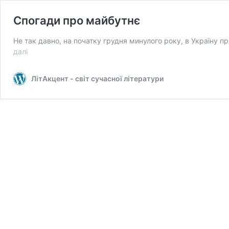
Спогади про майбутнє
Не так давно, на початку грудня минулого року, в Україну п
Спогади
далі
про
майбутнє
ЛітАкцент - світ сучасної літератури