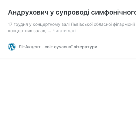
Андрухович у супроводі симфонічног
17 грудня у концертному залі Львівської обласної філармон
Андрухович
концертних залах, …
Читати далі
у
супроводі
ЛітАкцент - світ сучасної літератури
симфонічного
оркестру