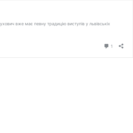
ухович вже має певну традицію виступів у львівськіх
коментар
1