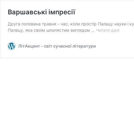
Варшавські імпресії
Друга половина травня – час, коли простір Палацу науки і к
Варшав
Палацу, яка своїм шпилястим виглядом …
Читати далі
імпресі
ЛітАкцент - світ сучасної літератури