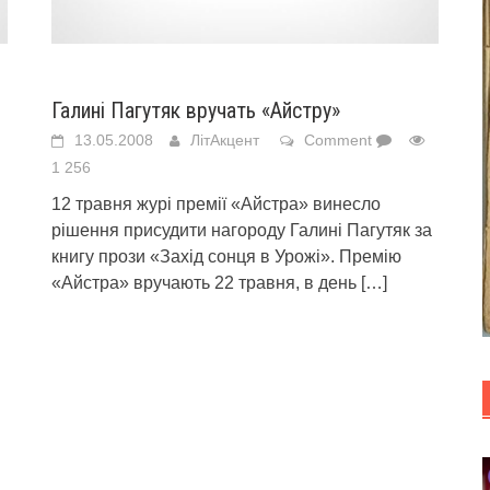
Галині Пагутяк вручать «Айстру»
13.05.2008
ЛітАкцент
Comment
1 256
12 травня журі премії «Айстра» винесло
рішення присудити нагороду Галині Пагутяк за
книгу прози «Захід сонця в Урожі». Премію
«Айстра» вручають 22 травня, в день
[…]