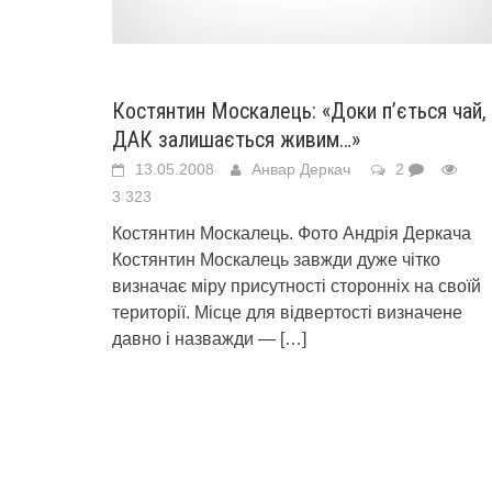
Костянтин Москалець: «Доки п’ється чай,
ДАК залишається живим…»
13.05.2008
Анвар Деркач
2
3 323
Костянтин Москалець. Фото Андрія Деркача
Костянтин Москалець завжди дуже чітко
визначає міру присутності сторонніх на своїй
території. Місце для відвертості визначене
давно і назважди —
[…]