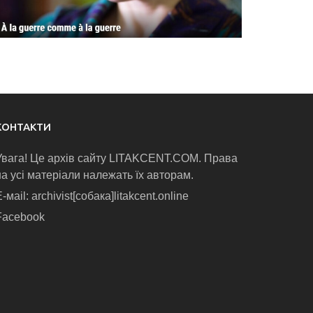
КОНТАКТИ
Увага! Це архів сайту LITAKCENT.COM. Права
на усі матеріали належать їх авторам.
-маіl: archivist[собака]litakcent.online
Facebook