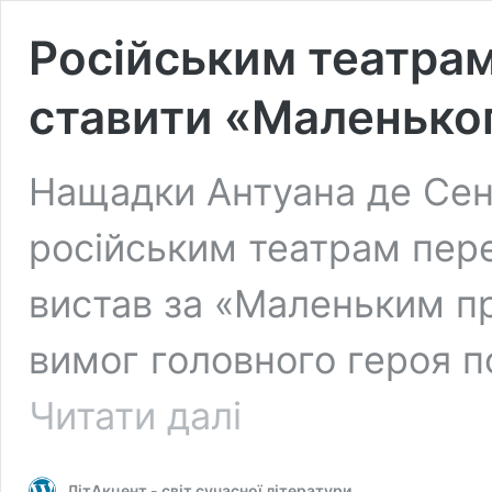
Російським театра
ставити «Маленько
Нащадки Антуана де Сен
російським театрам пере
вистав за «Маленьким пр
вимог головного героя п
Російським
Читати далі
театрам
доведеться
наново
ЛітАкцент - світ сучасної літератури
ставити