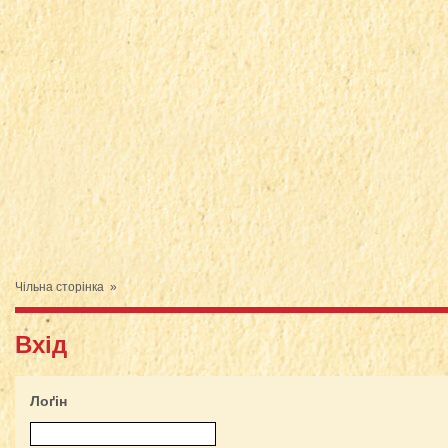
Чільна сторінка
»
Вхід
Лоґін