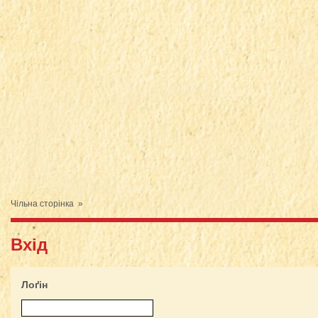
Чільна сторінка
»
Вхід
Лоґін