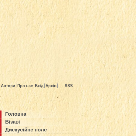
Автори
Про нас
Вхід
Архів
RSS
Головна
Візаві
Дискусійне поле