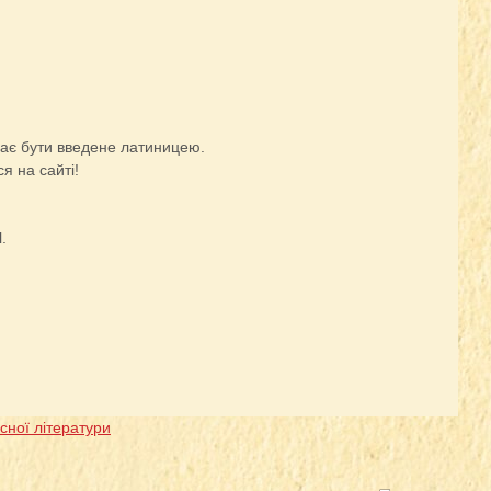
 має бути введене латиницею.
я на сайті!
.
сної літератури