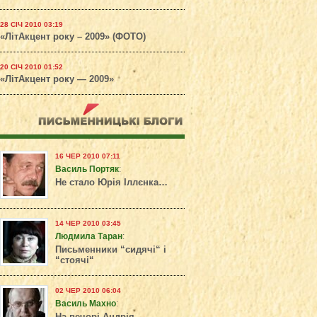
28 СІЧ 2010 03:19
«ЛітАкцент року – 2009» (ФОТО)
20 СІЧ 2010 01:52
«ЛітАкцент року — 2009»
16 ЧЕР 2010 07:11
Василь Портяк
:
Не стало Юрія Іллєнка…
14 ЧЕР 2010 03:45
Людмила Таран
:
Письменники “сидячі“ і
“стоячі“
02 ЧЕР 2010 06:04
Василь Махно
: