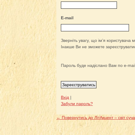
E-mail
Зверніть увагу, що ім’я користувача
Інакше Ви не зможете зареєструватис
Пароль буде надіслано Вам по e-mail
Вхід
|
Забули пароль?
← Повернутись до ЛітАкцент – світ суча