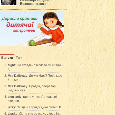
На вечорі Андрія
Вознесенського
Відгуки
Теги
flight
: Що вкладено в слово МОЛОДА -
д...
Mrs Dalloway
: Дякую Надії! Побільше
б таких ...
Mrs Dalloway
: Правда, оператор
чудовий був. ...
oleg janiv
: гарне унтерв’ю чудової
людини ...
jazzy
: Ох, це й справді дуже сумно. В...
Lipska
: Oj, nu sho ce oto vy z togo Kr...