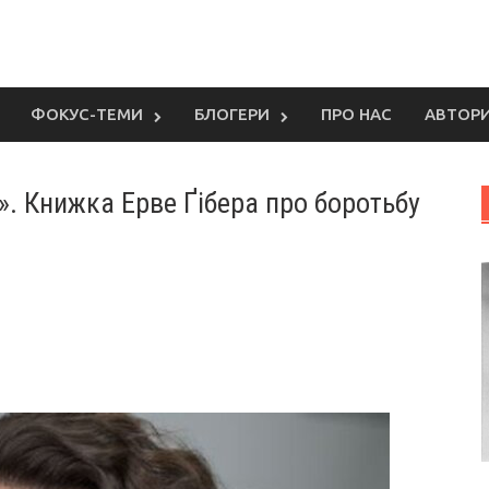
ФОКУС-ТЕМИ
БЛОГЕРИ
ПРО НАС
АВТОР
». Книжка Ерве Ґібера про боротьбу