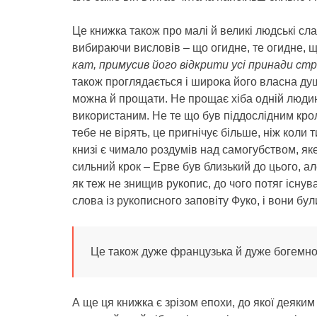
Це книжка також про малі й великі людські сл
вибираючи висловів – що огидне, те огидне, щ
кат, примусив його відкрити усі принади ст
також проглядається і широка його власна д
можна й прощати. Не прощає хіба одній людині
використаним. Не те що був піддослідним крол
тебе не вірять, це пригнічує більше, ніж коли 
книзі є чимало роздумів над самогубством, як
сильний крок – Ерве був близький до цього, ал
як теж не знищив рукопис, до чого потяг існув
слова із рукописного заповіту Фуко, і вони б
Це також дуже французька й дуже богемно 
А ще ця книжка є зрізом епохи, до якої деяким