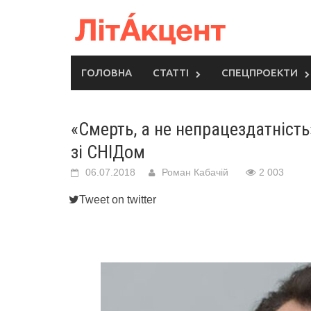
Skip
to
content
ГОЛОВНА
СТАТТІ
СПЕЦПРОЕКТИ
«Смерть, а не непрацездатність
зі СНІДом
06.07.2018
Роман Кабачій
2 003
Tweet on twitter