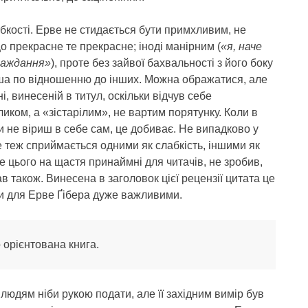
абкості. Ерве не стидається бути примхливим, не
о прекрасне те прекрасне; іноді манірним (
«я, наче
раждання»
), проте без зайвої бахвальності з його боку
уша по відношенню до інших. Можна ображатися, але
, винесеній в титул, оскільки відчув себе
иком, а «зістарілим», не вартим порятунку. Коли в
ти не віриш в себе сам, це добиває. Не випадково у
е теж сприймається одними як слабкість, іншими як
е цього на щастя принаймні для читачів, не зробив,
ав також. Винесена в заголовок цієї рецензії цитата це
ули для Ерве Ґібера дуже важливими.
орієнтована книга.
 людям ніби рукою подати, але її західним вимір був