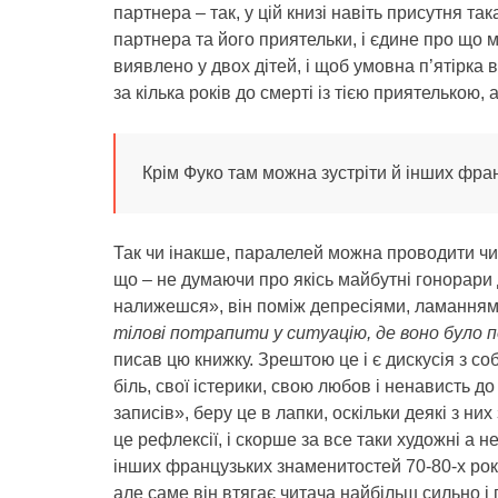
партнера – так, у цій книзі навіть присутня та
партнера та його приятельки, і єдине про що 
виявлено у двох дітей, і щоб умовна п’ятірк
за кілька років до смерті із тією приятелькою, 
Крім Фуко там можна зустріти й інших фран
Так чи інакше, паралелей можна проводити чи
що – не думаючи про якісь майбутні гонорари д
налижешся», він поміж депресіями, ламанням 
тілові потрапити у ситуацію, де воно було п
писав цю книжку. Зрештою це і є дискусія з с
біль, свої істерики, свою любов і ненависть д
записів», беру це в лапки, оскільки деякі з ни
це рефлексії, і скорше за все таки художні а н
інших французьких знаменитостей 70-80-х років
але саме він втягає читача найбільш сильно і 