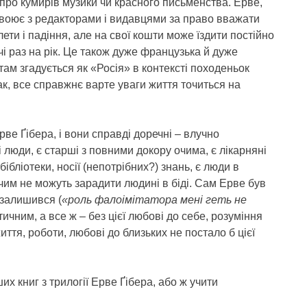
 про кумирів музики чи красного письменства. Ерве,
 воює з редакторами і видавцями за право вважати
лети і падіння, але на свої кошти може їздити постійно
чі раз на рік. Це також дуже французька й дуже
ам згадується як «Росія» в контексті походеньок
так, все справжнє варте уваги життя точиться на
ве Ґібера, і вони справді доречні – влучно
 люди, є старші з повними докору очима, є лікарняні
бібліотеки, носії (непотрібних?) знань, є люди в
ічим не можуть зарадити людині в біді. Сам Ерве був
 залишився (
«роль фалоімітатора мені геть не
тичним, а все ж – без цієї любові до себе, розуміння
ття, роботи, любові до близьких не постало б цієї
их книг з трилогії Ерве Ґібера, або ж учити