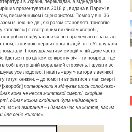
ітератури в Україні, перекладач, а віднедавна
ирішив презентувати в 2018 р., видана в Парижі в
том, письменником і сценаристом. Помер у віці 36
 разом із нею ще дві, які разом становлять трилогію
у капелюсі») є своєрідним викликом хворобі,
з хворобою відбувалася чи не паралельно із назагал
ством, із появою перших організацій, які об’єднували
опомагали. І тому драматизм емоцій у ній дуже часто
бо йдеться про цілком конкретну річ – ти помреш, і це
 в собі внутрішній моральний стержень, і шукати всі
 шукає усе людство, і навіть «друг» автора з великої
у титул книжки, – допомогти вирватися з лап смерті
ї
[хвороби]
потворності я відчував щось солодкаво-
 однак вона не несла миттєвої смерті, скоріше
ерті, однак кожна сходинка була неймовірно
а час на вмирання – і давала час на життя, час на
ти для себе життя».