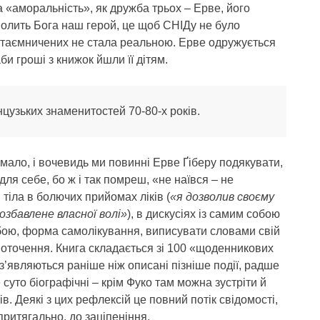
ка «аморальність», як дружба трьох – Ерве, його
молить Бога наш герой, це щоб СНІДу не було
а втаємничених не стала реальною. Ерве одружується
аби гроші з книжок йшли її дітям.
цузьких знаменитостей 70-80-х років.
мало, і вочевидь ми повинні Ерве Ґіберу подякувати,
ля себе, бо ж і так помреш, «не наївся – не
тіла в болючих прийомах ліків (
«я дозволив своєму
озбавлене власної волі»
), в дискусіях із самим собою
обою, форма самолікування, виписувати словами свій
о оточення. Книга складається зі 100 «щоденникових
х з’являються раніше ніж описані пізніше події, радше
е суто біографічні – крім Фуко там можна зустріти й
. Деякі з цих рефлексій це повний потік свідомості,
притягально, до заціпеніння.