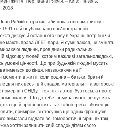
мені життя. Пер. Івана Рябчія. – Київ: Пінзель,
2018
 Іван Рябчій потратив, аби показати нам книжку з
е 1991-го й опубліковано в «Иностранной
сті дискусій останнього часу в Україні, потрібні чи
 не мають права ЛГБТ-пари. Я сумніваюся, чи змінять
омираючої людини, провідники радикальних
вій відклик у людей, котрим важливі загальнолюдські,
сь умовні цінності. Що при будь-якій людині мусить
уватиметься до кінця, незважаючи на її
моменти в житті, коли родина – батьки, брати й
е для них весь твій спадок, матеріальні та авторські
помер він СНІДу, і теж, як і автор, був геєм, а проте
 помешкання. Що до тебе, помираючого, не пустять
, яка ще й прошепотить: так тобі й треба, збоченцю
уявити, приміром, зі стосунків ще одних французів –
о вимагали віддати всі гомоеротичні вірші як такі,
ожна хотіти залишити свій спадок дітям свого