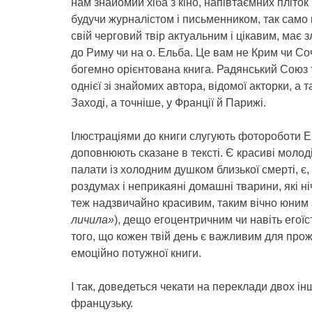
нам знайомий хіба з кіно, напівтаємних пліток
будучи журналістом і письменником, так само
свій черговий твір актуальним і цікавим, має з
до Риму чи на о. Ельба. Це вам не Крим чи Со
богемно орієнтована книга. Радянський Союз т
однієї зі знайомих автора, відомої акторки, а 
Заході, а точніше, у Франції й Парижі.
Ілюстраціями до книги слугують фотороботи Ер
доповнюють сказане в тексті. Є красиві молоді
палати із холодним душком близької смерті, є, 
роздумах і неприкаяні домашні тварини, які н
теж надзвичайно красивим, таким вічно юним
личила»
), дещо егоцентричним чи навіть егоїс
того, що кожен твій день є важливим для прожи
емоційно потужної книги.
І так, доведеться чекати на переклади двох інш
французьку.