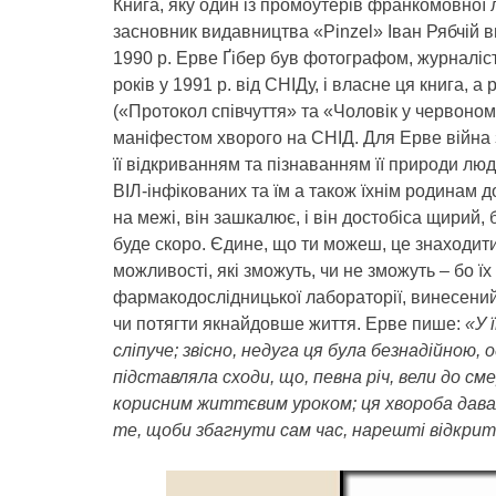
Книга, яку один із промоутерів франкомовної л
засновник видавництва «Pinzel» Іван Рябчій в
1990 р. Ерве Ґібер був фотографом, журналіс
років у 1991 р. від СНІДу, і власне ця книга, а
(«Протокол співчуття» та «Чоловік у червоном
маніфестом хворого на СНІД. Для Ерве війна 
її відкриванням та пізнаванням її природи люд
ВІЛ-інфікованих та їм а також їхнім родинам д
на межі, він зашкалює, і він достобіса щирий, 
буде скоро. Єдине, що ти можеш, це знаходити
можливості, які зможуть, чи не зможуть – бо їх
фармакодослідницької лабораторії, винесений 
чи потягти якнайдовше життя. Ерве пише:
«У ї
сліпуче; звісно, недуга ця була безнадійною,
підставляла сходи, що, певна річ, вели до см
корисним життєвим уроком; ця хвороба давал
те, щоби збагнути сам час, нарешті відкри