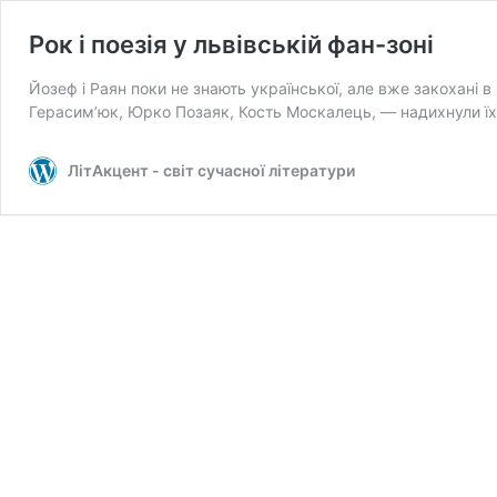
Рок і поезія у львівській фан-зоні
Йозеф і Раян поки не знають української, але вже закохані 
Герасим’юк, Юрко Позаяк, Кость Москалець, — надихнули їх
ЛітАкцент - світ сучасної літератури