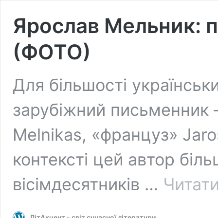
Ярослав Мельник: 
(ФОТО)
Для більшості українськ
зарубіжний письменник –
Melnikas, «француз» Jaro
контексті цей автор біл
вісімдесятників …
Читати
ЛітАкцент - світ сучасної літератури