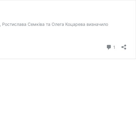
ь, Ростислава Семківа та Олега Коцарева визначило
коментар
1