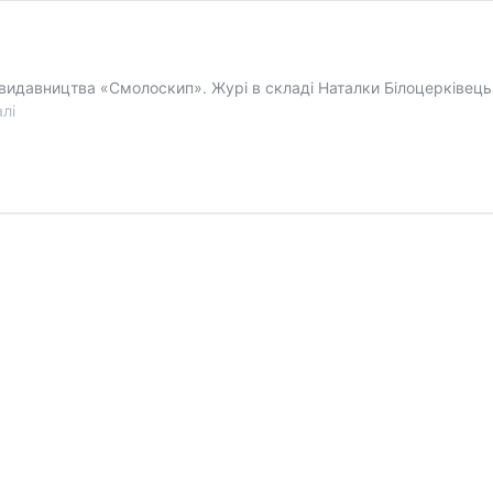
 видавництва «Смолоскип». Журі в складі Наталки Білоцерківец
Лауреати
лі
премії
«Смолоскип»
2012