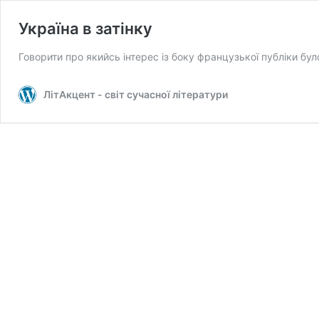
Україна в затінку
Говорити про якийсь інтерес із боку французької публіки бу
ЛітАкцент - світ сучасної літератури