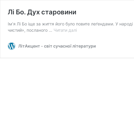
Лі Бо. Дух cтаровини
Ім’я Лі Бо іще за життя його було повите леґендами. У народ
Лі
чистий», посланого …
Читати далі
Бо.
Дух
ЛітАкцент - світ сучасної літератури
cтаровини