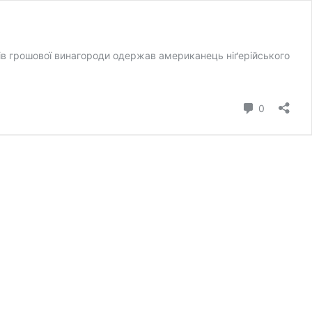
рів грошової винагороди одержав американець ніґерійського
коментар
0