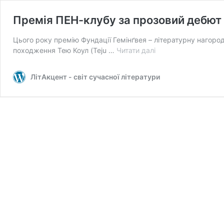
Премія ПЕН-клубу за прозовий дебют
Цього року премію Фундації Гемінґвея – літературну нагоро
Премія
походження Тею Коул (Teju …
Читати далі
ПЕН-
клубу
ЛітАкцент - світ сучасної літератури
за
прозовий
дебют