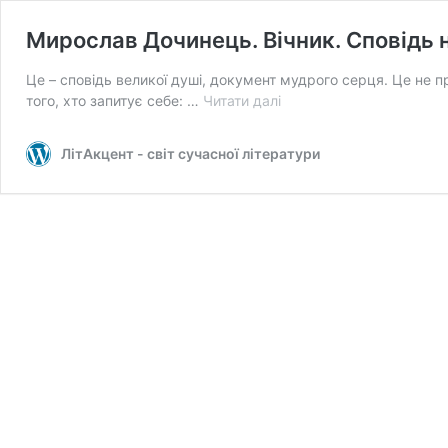
Мирослав Дочинець. Вічник. Сповідь 
Це – сповідь великої душі, документ мудрого серця. Це не п
Мирослав
того, хто запитує себе: …
Читати далі
Дочинець.
Вічник.
ЛітАкцент - світ сучасної літератури
Сповідь
на
перевалі
духу