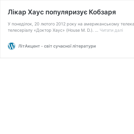
Лікар Хаус популяризує Кобзаря
У понеділок, 20 лютого 2012 року на американському телекан
Лікар
телесеріалу «Доктор Хаус» (House M. D.). …
Читати далі
Хаус
попу
ЛітАкцент - світ сучасної літератури
Кобз