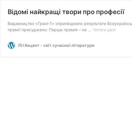
Відомі найкращі твори про професії
Видавництво «Грані-Т» оприлюднило результати Всеукраїнськ
Відомі
премії присуджено: Перша премія – не …
Читати далі
найкращ
твори
ЛітАкцент - світ сучасної літератури
про
професі