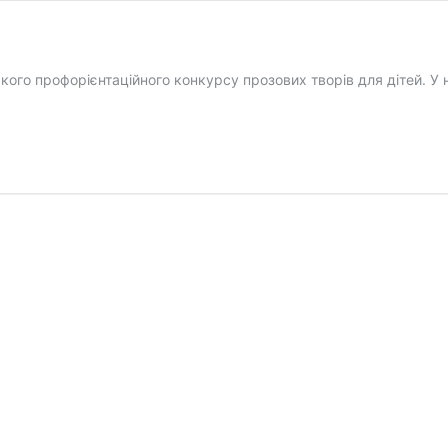
ого профорієнтаційного конкурсу прозових творів для дітей. У н
і
ї