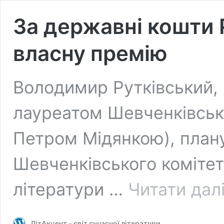
За державні кошти 
власну премію
Володимир Рутківський,
лауреатом Шевченківсько
Петром Мідянкою), плану
Шевченківського комітет
літератури …
Читати дал
ЛітАкцент - світ сучасної літератури