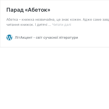
Парад «Абеток»
Абетка – книжка незвичайна, це знає кожен. Адже саме завд
Парад
читання книжок. І дитячі …
Читати далі
«Абеток»
ЛітАкцент - світ сучасної літератури