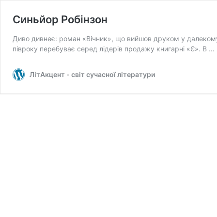
Синьйор Робінзон
Диво дивнеє: роман «Вічник», що вийшов друком у далеком
півроку перебуває серед лідерів продажу книгарні «Є». В …
ЛітАкцент - світ сучасної літератури