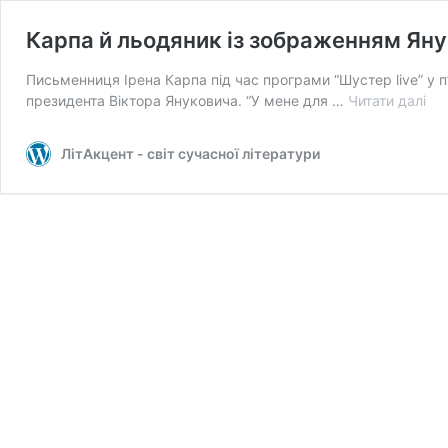
Карпа й льодяник із зображенням Ян
Письменниця Ірена Карпа під час програми “Шустер live” у 
Ка
президента Віктора Януковича. “У мене для …
Читати далі
й
ль
ЛітАкцент - світ сучасної літератури
із
зо
Ян