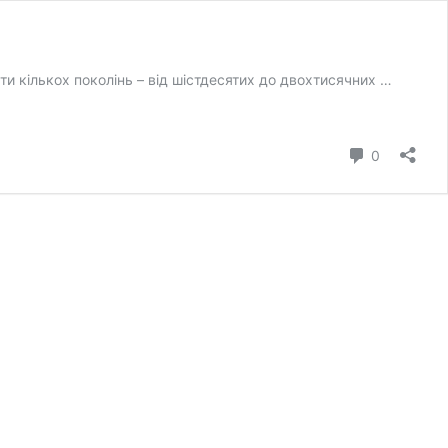
ти кількох поколінь – від шістдесятих до двохтисячних …
коментар
0