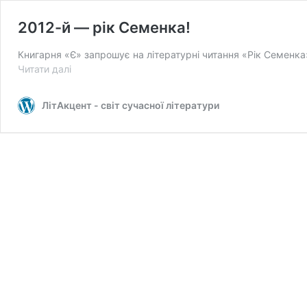
2012-й — рік Семенка!
Книгарня «Є» запрошує на літературні читання «Рік Семенка»
2012-
Читати далі
й
—
ЛітАкцент - світ сучасної літератури
рік
Семенка!