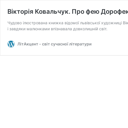
Вікторія Ковальчук. Про фею Дорофе
Чудово ілюстрована книжка відомої львівської художниці В
і завдяки малюнками впізнавала довколишній світ.
ЛітАкцент - світ сучасної літератури