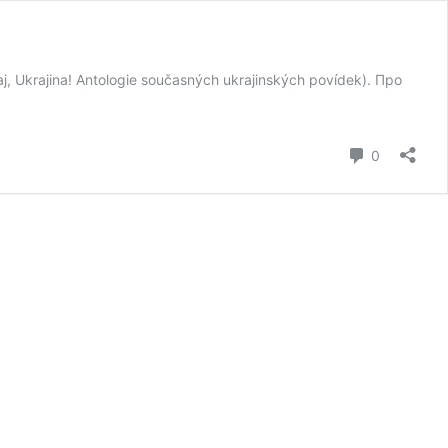
, Ukrajina! Antologie současných ukrajinských povídek). Про
коментар
0