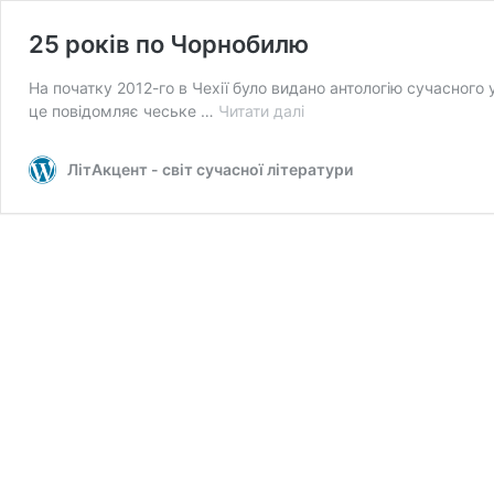
25 років по Чорнобилю
На початку 2012-го в Чехії було видано антологію сучасного ук
25
це повідомляє чеське …
Читати далі
років
по
ЛітАкцент - світ сучасної літератури
Чорнобилю