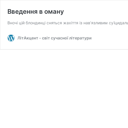
Введення в оману
Вночі цій блондинці сняться жахіття із нав’язливим суїцида
ЛітАкцент - світ сучасної літератури