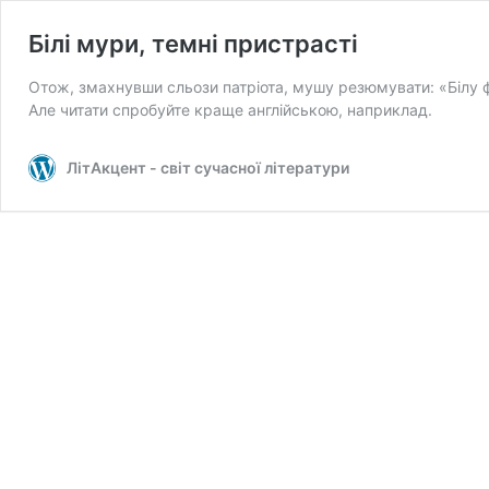
Білі мури, темні пристрасті
Отож, змахнувши сльози патріота, мушу резюмувати: «Білу ф
Але читати спробуйте краще англійською, наприклад.
ЛітАкцент - світ сучасної літератури