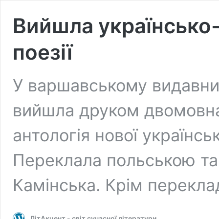
Вийшла українсько-
поезії
У варшавському видавниц
вийшла друком двомовна
антологія нової українсь
Переклала польською та
Камінська. Крім перекла
ЛітАкцент - світ сучасної літератури