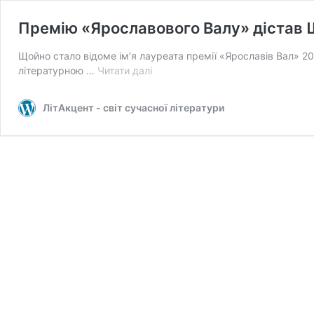
Премію «Ярославового Валу» дістав
Щойно стало відоме ім’я лауреата премії «Ярославів Вал» 
Премію
літературною …
Читати далі
«Ярославового
Валу»
ЛітАкцент - світ сучасної літератури
дістав
Щербак