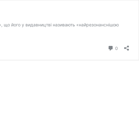
», що його у видавництві називають «найрезонанснішою
коментар
0