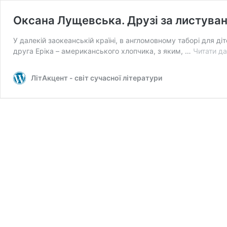
Оксана Лущевська. Друзі за листува
У далекiй заокеанськiй країнi, в англомовному таборi для дiт
друга Ерiка – американського хлопчика, з яким, …
Читати да
ЛітАкцент - світ сучасної літератури