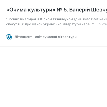
«Очима культури» № 5. Валерій Шевч
Я повністю згоден із Юрком Винничуком (див. його блоґ на «
спекуляцій про шанси української літератури нарешті …
Чита
ЛітАкцент - світ сучасної літератури