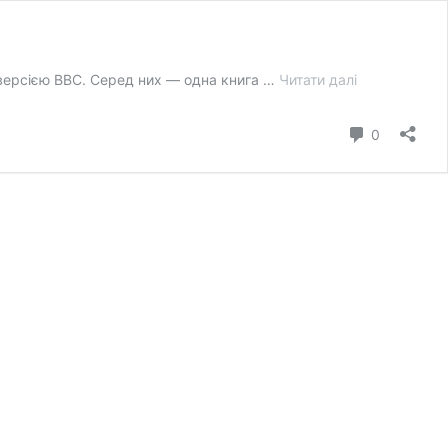
Короткий
а версією BBC. Серед них — одна книга …
Читати далі
список
«Книжки
коментар
0
року
BBC
2011»