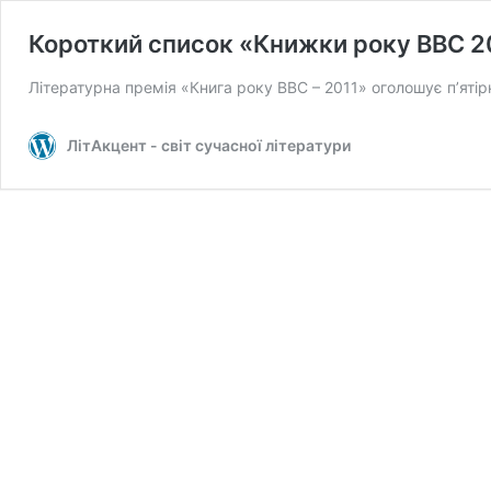
Короткий список «Книжки року BBC 2
Літературна премія «Книга року BBC – 2011» оголошує п’ятір
ЛітАкцент - світ сучасної літератури