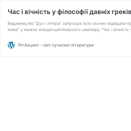
Час і вічність у філософії давніх грекі
Видавництво “Дух і літера” запрошує всіх охочих відвідати 
мова” у межах міждисциплінарного семінару “Час і вічність 
ЛітАкцент - світ сучасної літератури