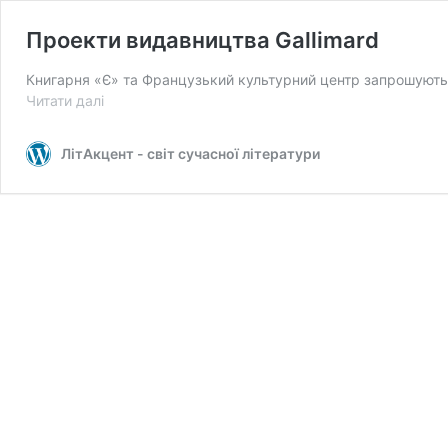
Проекти видавництва Gallimard
Книгарня «Є» та Французький культурний центр запрошують н
Проекти
Читати далі
видавництва
Gallimard
ЛітАкцент - світ сучасної літератури