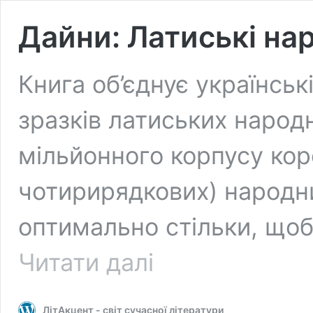
Дайни: Латиські нар
Книга об’єднує українсь
зразків латиських народн
мільйонного корпусу ко
чотирирядкових) народн
оптимально стільки, щоб
Дайни:
Читати далі
Латиські
народні
пісні
ЛітАкцент - світ сучасної літератури