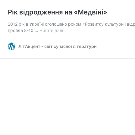
Рік відродження на «Медвіні»
2012 рік в Україні оголошено роком «Розвитку культури і в
Рік
пройде 8-10 …
Читати далі
відродження
на
ЛітАкцент - світ сучасної літератури
«Медвіні»