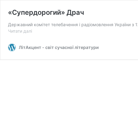
«Супердорогий» Драч
Державний комітет телебачення і радіомовлення України з 1
«Супердорогий»
Читати далі
Драч
ЛітАкцент - світ сучасної літератури