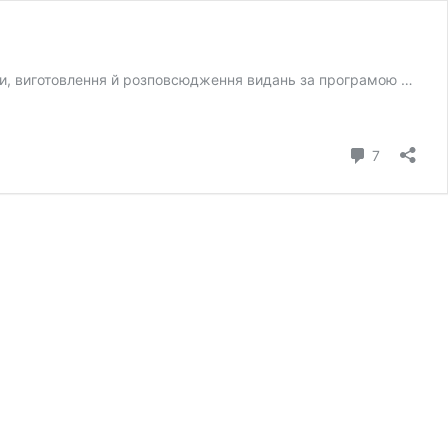
овки, виготовлення й розповсюдження видань за програмою …
коментар
7