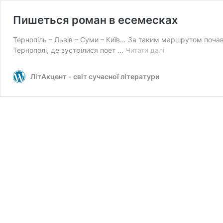
Пишеться роман в есемесках
Тернопіль – Львів – Суми – Київ… За таким маршрутом почав 
Пишеться
Тернополі, де зустрілися поет …
Читати далі
роман
в
ЛітАкцент - світ сучасної літератури
есемесках