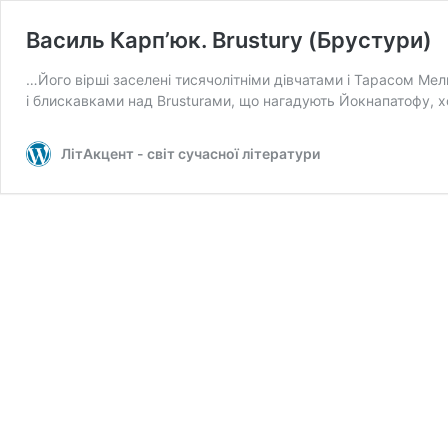
Василь Карп’юк. Brustury (Брустури)
…Його вірші заселені тисячолітніми дівчатами і Тарасом М
і блискавками над Brusturами, що нагадують Йокнапатофу, хо
ЛітАкцент - світ сучасної літератури