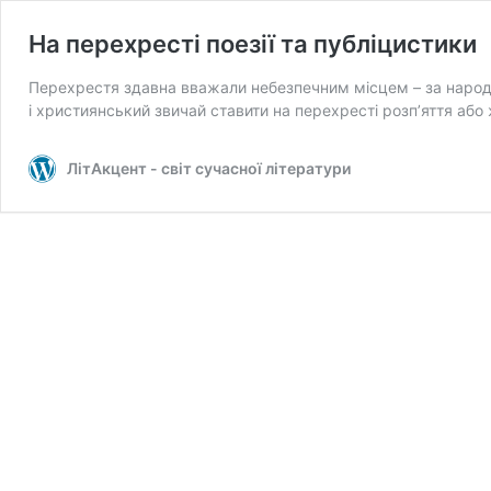
На перехресті поезії та публіцистики
Перехрестя здавна вважали небезпечним місцем – за народн
і християнський звичай ставити на перехресті розп’яття або
ЛітАкцент - світ сучасної літератури